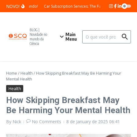
Skip to content
NOVO!
Olá, mundo!
Car Subscription Services: The Future of Vehicle Owner
BLOG |
Search for:
Main
Novidade no
Menu
mundo da
Ciência
Home
/
Health
/
How Skipping Breakfast May Be Harming Your
Mental Health
Health
How Skipping Breakfast May
Be Harming Your Mental Health
By
Nick
No Comments
8 de January de 2025
06:41