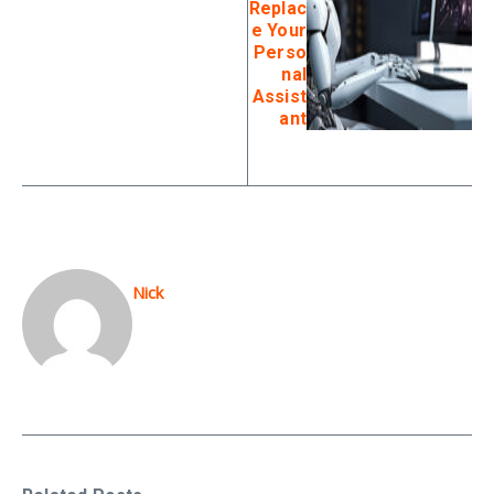
Replac
e Your
Perso
nal
Assist
ant
Nick