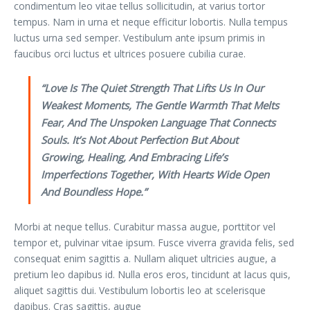
condimentum leo vitae tellus sollicitudin, at varius tortor
tempus. Nam in urna et neque efficitur lobortis. Nulla tempus
luctus urna sed semper. Vestibulum ante ipsum primis in
faucibus orci luctus et ultrices posuere cubilia curae.
“Love Is The Quiet Strength That Lifts Us In Our
Weakest Moments, The Gentle Warmth That Melts
Fear, And The Unspoken Language That Connects
Souls. It’s Not About Perfection But About
Growing, Healing, And Embracing Life’s
Imperfections Together, With Hearts Wide Open
And Boundless Hope.”
Morbi at neque tellus. Curabitur massa augue, porttitor vel
tempor et, pulvinar vitae ipsum. Fusce viverra gravida felis, sed
consequat enim sagittis a. Nullam aliquet ultricies augue, a
pretium leo dapibus id. Nulla eros eros, tincidunt at lacus quis,
aliquet sagittis dui. Vestibulum lobortis leo at scelerisque
dapibus. Cras sagittis, augue